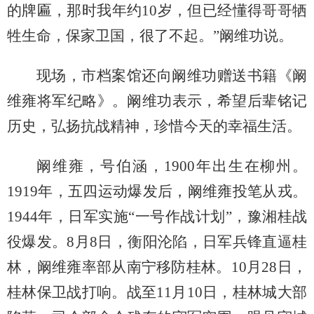
的牌匾，那时我年约10岁，但已经懂得哥哥牺
牲生命，保家卫国，很了不起。”阚维功说。
现场，市档案馆还向阚维功赠送书籍《阚
维雍将军纪略》。阚维功表示，希望后辈铭记
历史，弘扬抗战精神，珍惜今天的幸福生活。
阚维雍，号伯涵，1900年出生在柳州。
1919年，五四运动爆发后，阚维雍投笔从戎。
1944年，日军实施“一号作战计划”，豫湘桂战
役爆发。8月8日，衡阳沦陷，日军兵锋直逼桂
林，阚维雍率部从南宁移防桂林。10月28日，
桂林保卫战打响。战至11月10日，桂林城大部