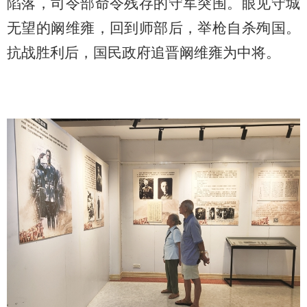
陷落，司令部命令残存的守军突围。眼见守城
无望的阚维雍，回到师部后，举枪自杀殉国。
抗战胜利后，国民政府追晋阚维雍为中将。