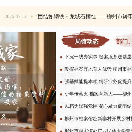
“团结如钢铁・龙城石榴红——柳州市铸牢中华民
7-13
局馆动态
部门
下沉一线办实事 档案服务送基层
发挥档案阵地育人优势 柳州市
柳州市档案馆赴广西民族大学管