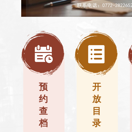
预
开
约
放
查
目
档
录