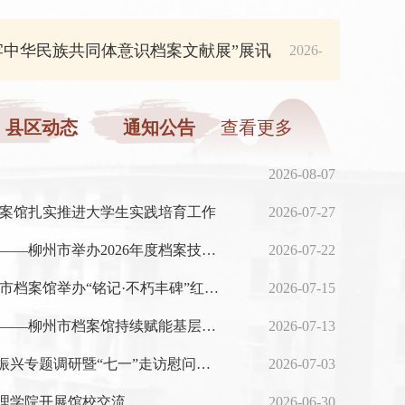
族共同体意识档案文献展”展讯
柳州市档
2026-04-15
、县区动态
通知公告
查看更多
2026-08-07
档案馆扎实推进大学生实践培育工作
2026-07-27
强基赋能提本领 精研业务促提升——柳州市举办2026年度档案技术人员岗位培训班
2026-07-22
少年传薪火 档案育新人——柳州市档案馆举办“铭记·不朽丰碑”红色诗朗诵暨2026年“红领巾讲解员”培训班结业展演
2026-07-15
以档为媒强党性 凝心聚力促团结——柳州市档案馆持续赋能基层党建与民族团结教育
2026-07-13
柳州市档案馆赴新寨村开展乡村振兴专题调研暨“七一”走访慰问活动
2026-07-03
理学院开展馆校交流
2026-06-30