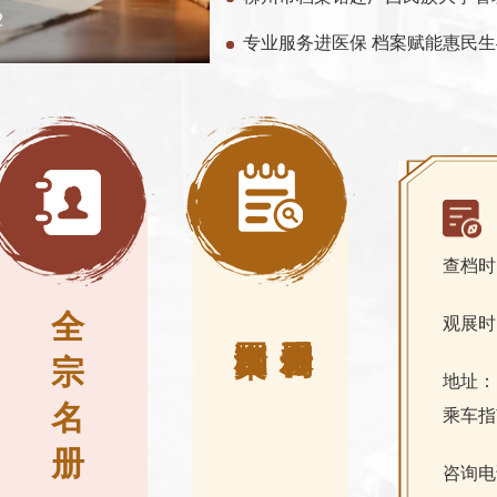
查档时
全
观展时
宗
地址：
名
乘车指
册
咨询电