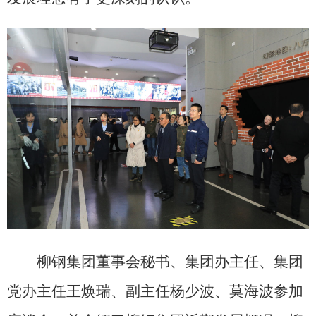
柳钢集团董事会秘书、集团办主任、集团
党办主任王焕瑞、副主任杨少波、莫海波参加