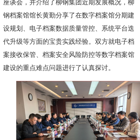
座谈会，并介绍了柳钢集团近期发展概况，柳
钢档案馆馆长黄勤分享了在数字档案馆分期建
设规划、电子档案数据质量管控、系统平台迭
代升级等方面的宝贵实践经验。双方就电子档
案接收保管、档案安全风险防控等数字档案馆
建设的重点难点问题进行了认真探讨。