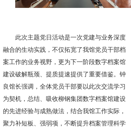
此次主题党日活动是一次党建与业务深度
融合的生动实践，不仅拓宽了我馆党员干部档
案工作的业务视野，更为下一阶段数字档案馆
建设破解瓶颈、提质提速提供了重要借鉴。钟
良馆长强调，全体党员干部要以此次交流学习
为契机，总结、吸收柳钢集团数字档案馆建设
的先进经验与成熟做法，结合我馆工作实际，
聚力补短板、强弱项，不断提升档案管理科学